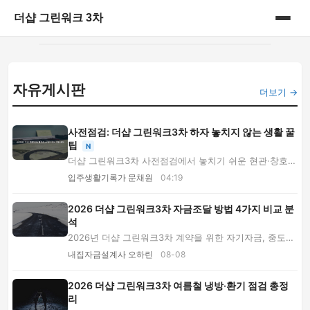
더샵 그린워크 3차
홈
자유게시판
게시판
더보기 →
사전점검: 더샵 그린워크3차 하자 놓치지 않는 생활 꿀
팁
N
더샵 그린워크3차 사전점검에서 놓치기 쉬운 현관·창호·
주방·욕실 하자를 휴대전화와 생활용품으로 찾는...
입주생활기록가 문채원
04:19
2026 더샵 그린워크3차 자금조달 방법 4가지 비교 분
석
2026년 더샵 그린워크3차 계약을 위한 자기자금, 중도금
대출, 잔금대출, 자산 처분 방식의 장단점을 비...
내집자금설계사 오하린
08-08
2026 더샵 그린워크3차 여름철 냉방·환기 점검 총정
리