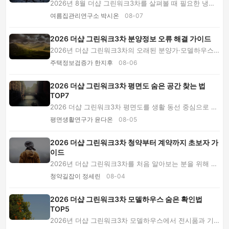
2026년 8월 더샵 그린워크3차를 살펴볼 때 필요한 냉방·
환기 점검법을 안내합니다. 향과 창호, 실외기실...
여름집관리연구소 박시온
08-07
2026 더샵 그린워크3차 분양정보 오류 해결 가이드
2026년 더샵 그린워크3차의 오래된 분양가·모델하우스
정보와 현재 매물 광고를 구분하는 방법을 안내합...
주택정보검증가 한지후
08-06
2026 더샵 그린워크3차 평면도 숨은 공간 찾는 법
TOP7
2026 더샵 그린워크3차 평면도를 생활 동선 중심으로 해
석하는 방법입니다. 가구 배치, 주방 가전, 수납...
평면생활연구가 윤다온
08-05
2026 더샵 그린워크3차 청약부터 계약까지 초보자 가
이드
2026년 더샵 그린워크3차를 처음 알아보는 분을 위해 모
집공고 읽는 법부터 청약 신청, 당첨 서류, 계약...
청약길잡이 정세린
08-04
2026 더샵 그린워크3차 모델하우스 숨은 확인법
TOP5
2026년 더샵 그린워크3차 모델하우스에서 전시품과 기